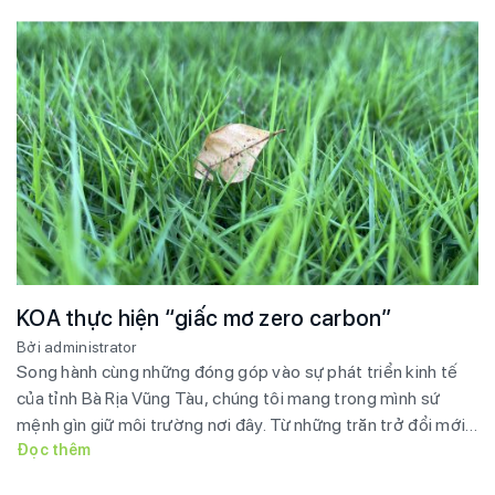
KOA thực hiện “giấc mơ zero carbon”
Bởi administrator
Song hành cùng những đóng góp vào sự phát triển kinh tế
của tỉnh Bà Rịa Vũng Tàu, chúng tôi mang trong mình sứ
mệnh gìn giữ môi trường nơi đây. Từ những trăn trở đổi mới
từng ngày nhằm giảm thiểu phát thải khí CO2 gây hiệu ứng
Đọc thêm
nhà kính, Ủy ban lộ trình […]